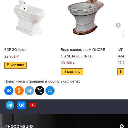
BORGO биде
Биде напольное MIGLIORE
IMPER
22 701 ₽
GIANETA ДЕКОР D1
керам
69 300 ₽
57 75
В корзину
В корзину
В ко
Поделитесь страницей в социальных сетях
Информация