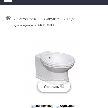
HOME
+
Сантехника
Санфаянс
Биде
ЗАКАЗАТЬ РАСЧЕТ КУХНИ CAPRIGO
биде подвесное ARMONIA
+
ИНТЕРЬЕРНАЯ МЕБЕЛЬ
+
КАТАЛОГ МЕБЕЛИ ДЛЯ ВАННОЙ КОМНАТЫ
+
САНТЕХНИКА
ДОСТАВКА И ВОЗВРАТ
КОНТАКТЫ
+
РАСПРОДАЖА
Увеличить