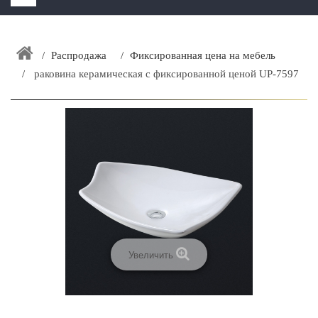
HOME
+
Распродажа
Фиксированная цена на мебель
ЗАКАЗАТЬ РАСЧЕТ КУХНИ CAPRIGO
раковина керамическая c фиксированной ценой UP-7597
+
ИНТЕРЬЕРНАЯ МЕБЕЛЬ
+
КАТАЛОГ МЕБЕЛИ ДЛЯ ВАННОЙ КОМНАТЫ
+
САНТЕХНИКА
ДОСТАВКА И ВОЗВРАТ
КОНТАКТЫ
+
РАСПРОДАЖА
Увеличить