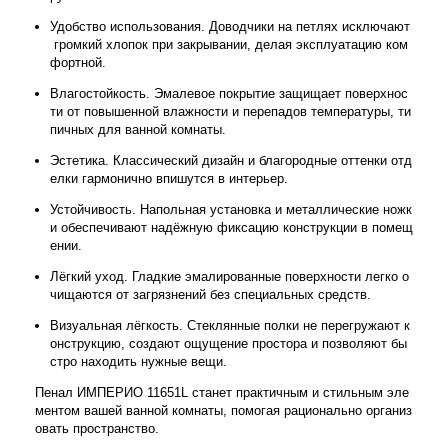
Удобство
использования.
Доводчики
на
петлях
исключают
громкий
хлопок
при
закрывании,
делая
эксплуатацию
ком
фортной.
Влагостойкость.
Эмалевое
покрытие
защищает
поверхнос
ти
от
повышенной
влажности
и
перепадов
температуры,
ти
пичных
для
ванной
комнаты.
Эстетика.
Классический
дизайн
и
благородные
оттенки
отд
елки
гармонично
впишутся
в
интерьер.
Устойчивость.
Напольная
установка
и
металлические
ножк
и
обеспечивают
надёжную
фиксацию
конструкции
в
помещ
ении.
Лёгкий
уход.
Гладкие
эмалированные
поверхности
легко
о
чищаются
от
загрязнений
без
специальных
средств.
Визуальная
лёгкость.
Стеклянные
полки
не
перегружают
к
онструкцию,
создают
ощущение
простора
и
позволяют
бы
стро
находить
нужные
вещи.
Пенал
ИМПЕРИО
11651L
станет
практичным
и
стильным
эле
ментом
вашей
ванной
комнаты,
помогая
рационально
организ
овать
пространство.