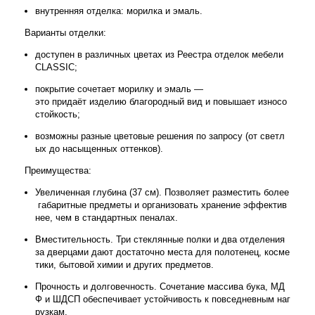
внутренняя
отделка:
морилка
и
эмаль.
Варианты
отделки:
доступен
в
различных
цветах
из
Реестра
отделок
мебели
CLASSIC;
покрытие
сочетает
морилку
и
эмаль
—
это
придаёт
изделию
благородный
вид
и
повышает
износо
стойкость;
возможны
разные
цветовые
решения
по
запросу
(от
светл
ых
до
насыщенных
оттенков).
Преимущества:
Увеличенная
глубина
(37
см).
Позволяет
разместить
более
габаритные
предметы
и
организовать
хранение
эффектив
нее,
чем
в
стандартных
пеналах.
Вместительность.
Три
стеклянные
полки
и
два
отделения
за
дверцами
дают
достаточно
места
для
полотенец,
косме
тики,
бытовой
химии
и
других
предметов.
Прочность
и
долговечность.
Сочетание
массива
бука,
МД
Ф
и
ШДСП
обеспечивает
устойчивость
к
повседневным
наг
рузкам.