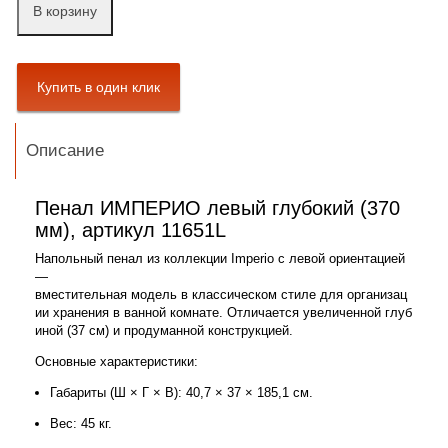
В корзину
Описание
Пенал
ИМПЕРИО
левый
глубокий
(370
мм),
артикул
11651L
Напольный
пенал
из
коллекции
Imperio
с
левой
ориентацией
—
вместительная
модель
в
классическом
стиле
для
организац
ии
хранения
в
ванной
комнате.
Отличается
увеличенной
глуб
иной
(37
см)
и
продуманной
конструкцией.
Основные
характеристики:
Габариты
(Ш
× Г
× В):
40,7
× 37
× 185,1
см.
Вес:
45
кг.