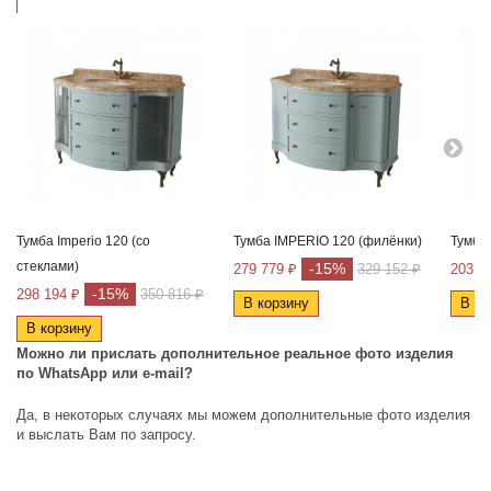
Тумба Imperio 120 (со
Тумба IMPERIO 120 (филёнки)
Тумба
стеклами)
-15%
279 779 ₽
329 152 ₽
203 2
-15%
298 194 ₽
350 816 ₽
В корзину
В ко
В корзину
Можно ли прислать дополнительное реальное фото изделия
по
WhatsApp
или
e
-
mail
?
Да, в некоторых случаях мы можем дополнительные фото изделия
и выслать Вам по запросу.