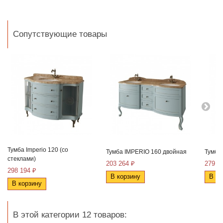
Сопутствующие товары
Тумба Imperio 120 (со
Тумба IMPERIO 160 двойная
Тумба
стеклами)
203 264 ₽
279 7
298 194 ₽
В корзину
В ко
В корзину
В этой категории 12 товаров: