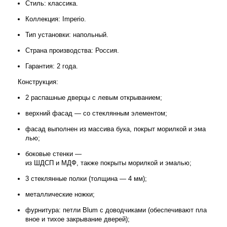
Стиль:
классика.
Коллекция:
Imperio.
Тип
установки:
напольный.
Страна
производства:
Россия.
Гарантия:
2
года.
Конструкция:
2
распашные
дверцы
с
левым
открыванием;
верхний
фасад
— со
стеклянным
элементом;
фасад
выполнен
из
массива
бука,
покрыт
морилкой
и
эма
лью;
боковые
стенки
—
из
ШДСП
и
МДФ,
также
покрыты
морилкой
и
эмалью;
3
стеклянные
полки
(толщина
— 4
мм);
металлические
ножки;
фурнитура:
петли
Blum
с
доводчиками
(обеспечивают
пла
вное
и
тихое
закрывание
дверей);