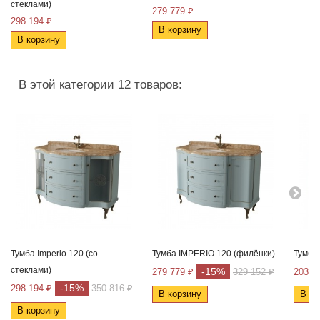
стеклами)
279 779 ₽
298 194 ₽
В корзину
В корзину
В этой категории 12 товаров:
Тумба Imperio 120 (со
Тумба IMPERIO 120 (филёнки)
Тумба
стеклами)
-15%
279 779 ₽
329 152 ₽
203 2
-15%
298 194 ₽
350 816 ₽
В корзину
В ко
В корзину