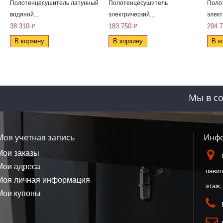
Полотенцесушитель латунный
Полотенцесушитель
Поло
водяной...
электрический...
элект
38 310 ₽
183 750 ₽
204 
В корзину
В корзину
В к
Мы в со
Моя учетная запись
Инфо
Мои заказы
Мои адреса
павил
Моя личная информация
этаж,
Мои купоны