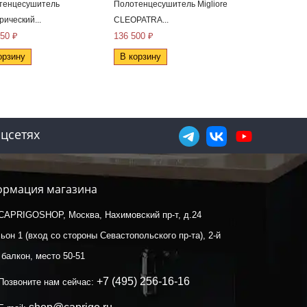
тенцесушитель
Полотенцесушитель Migliore
Полотенцесуш
рический...
CLEOPATRA...
водяной...
750 ₽
136 500 ₽
21 140 ₽
орзину
В корзину
В корзину
цсетях
рмация магазина
CAPRIGOSHOP, Москва, Нахимовский пр-т, д.24
ьон 1 (вход со стороны Севастопольского пр-та), 2-й
 балкон, место 50-51
+7 (495) 256-16-16
Позвоните нам сейчас: