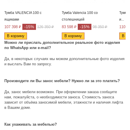
Тумба VALENCIA 100 с
Тумба Valencia 100 со
Тумба 
ящиками
столешницей
и...
-15%
-15%
107 398 ₽
126 350 ₽
83 598 ₽
98 350 ₽
110 6
В корзину
В корзину
В ко
Можно ли прислать дополнительное реальное фото изделия
по
WhatsApp
или
e
-
mail
?
Да, в некоторых случаях мы можем дополнительные фото изделия
и выслать Вам по запросу.
Производите ли Вы занос мебели? Нужно ли за это платить?
Да, занос мебели возможен. При оформлении заказа сообщите
нам, пожалуйста, о необходимости заноса. Стоимость заноса
зависит от объёма заносимой мебели, этажности и наличия лифта
в Вашем доме.
Как ухаживать за мебелью?