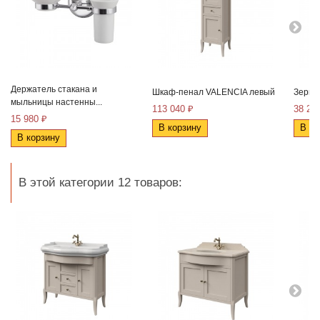
Держатель стакана и
Шкаф-пенал VALENCIA левый
Зерка
мыльницы настенны...
113 040 ₽
38 23
15 980 ₽
В корзину
В ко
В корзину
В этой категории 12 товаров: