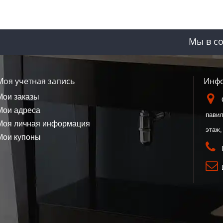
Мы в со
Моя учетная запись
Инфо
Мои заказы
Мои адреса
павил
Моя личная информация
этаж,
Мои купоны