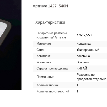
Артикул
1427_540N
Характеристики
Габаритные размеры
47/-19,5/-35
изделия, ш/г/в, в см
Материал
Керамика
Стиль
Универсальный
Комплект
раковина
Установка
Врезной
Страна производства
КИТАЙ
Раковина не
Примечание
продается отдельно
Количество чаш
1
Количество отверстий
1