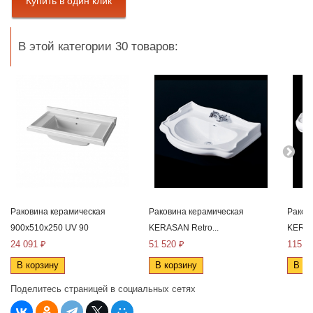
В этой категории 30 товаров:
Раковина керамическая
Раковина керамическая
Раков
900x510x250 UV 90
KERASAN Retro...
KERAS
24 091 ₽
51 520 ₽
115 2
В корзину
В корзину
В ко
Поделитесь страницей в социальных сетях