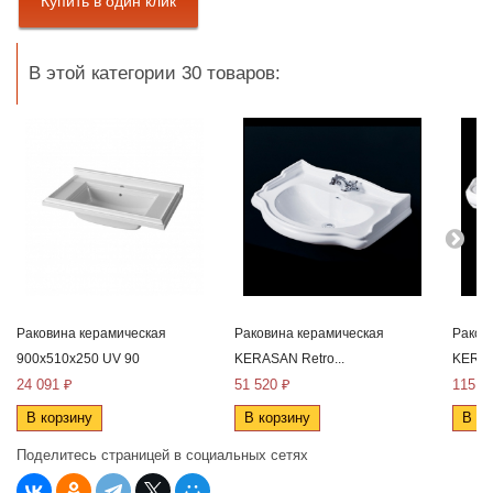
В этой категории 30 товаров:
Раковина керамическая
Раковина керамическая
Раков
900x510x250 UV 90
KERASAN Retro...
KERAS
24 091 ₽
51 520 ₽
115 2
В корзину
В корзину
В ко
Поделитесь страницей в социальных сетях