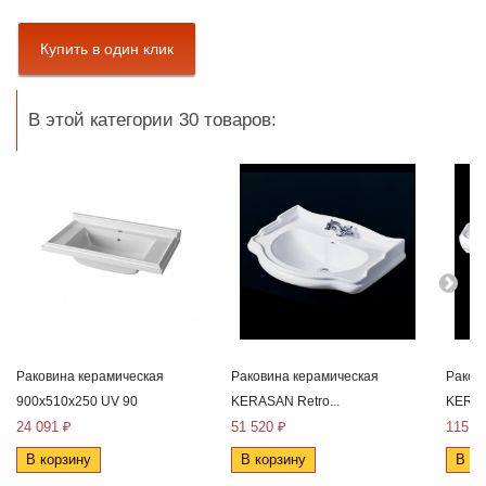
В этой категории 30 товаров:
Раковина керамическая
Раковина керамическая
Раков
900x510x250 UV 90
KERASAN Retro...
KERAS
24 091 ₽
51 520 ₽
115 2
В корзину
В корзину
В ко