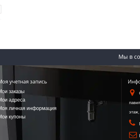
Мы в со
Моя учетная запись
Инфо
Мои заказы
Мои адреса
павил
Моя личная информация
этаж,
Мои купоны