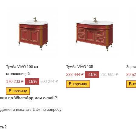
Тумба VIVO 100 со
Тумба VIVO 135
Зерк
столешницей
-15%
222 444 ₽
261 699 ₽
29 52
-15%
170 233 ₽
200 274 ₽
В корзину
В к
В корзину
елия по
WhatsApp
или
e
-
mail
?
делия и выслать Вам по запросу.
ить?