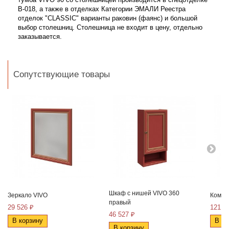
B-018, а также в отделках Категории ЭМАЛИ Реестра
отделок "CLASSIC"
варианты раковин (фаянс) и большой
выбор столешниц. Столешница не входит в цену, отдельно
заказывается.
Сопутствующие товары
Шкаф с нишей VIVO 360
Зеркало VIVO
Комод
правый
29 526 ₽
121 1
46 527 ₽
В корзину
В ко
В корзину