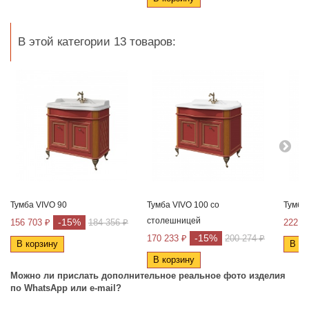
В этой категории 13 товаров:
Тумба VIVO 90
Тумба VIVO 100 со
Тумба
столешницей
-15%
156 703 ₽
184 356 ₽
222 4
-15%
170 233 ₽
200 274 ₽
В корзину
В ко
В корзину
Можно ли прислать дополнительное реальное фото изделия
по
WhatsApp
или
e
-
mail
?