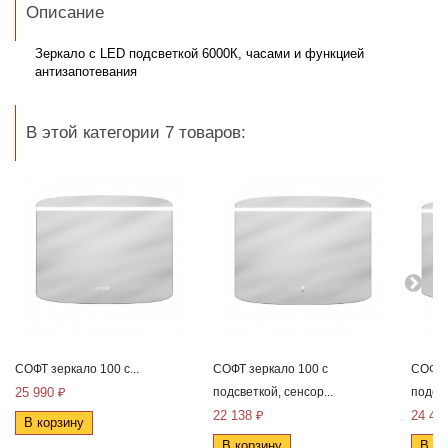
Описание
Зеркало с LED подсветкой 6000К,
часами и функцией
антизапотевания
В этой категории 7 товаров:
СОФТ зеркало 100 с...
СОФТ зеркало 100 с
СОФТ 
25 990 ₽
подсветкой, сенсор...
подсве
22 138 ₽
24 43
В корзину
В корзину
В ко