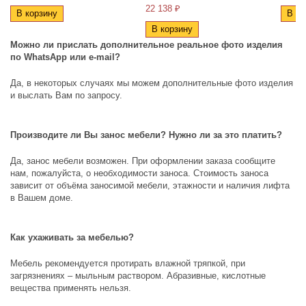
22 138 ₽
В корзину
В ко
В корзину
Можно ли прислать дополнительное реальное фото изделия
по
WhatsApp
или
e
-
mail
?
Да, в некоторых случаях мы можем дополнительные фото изделия
и выслать Вам по запросу.
Производите ли Вы занос мебели? Нужно ли за это платить?
Да, занос мебели возможен. При оформлении заказа сообщите
нам, пожалуйста, о необходимости заноса. Стоимость заноса
зависит от объёма заносимой мебели, этажности и наличия лифта
в Вашем доме.
Как ухаживать за мебелью?
Мебель рекомендуется протирать влажной тряпкой, при
загрязнениях – мыльным раствором. Абразивные, кислотные
вещества применять нельзя.