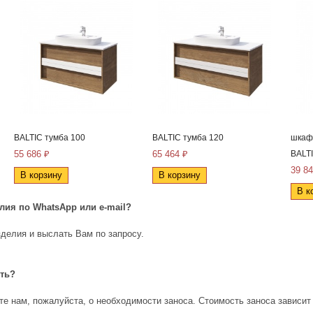
BALTIC тумба 100
BALTIC тумба 120
шкаф
55 686 ₽
65 464 ₽
BALTI
39 84
В корзину
В корзину
В к
елия по
WhatsApp
или
e
-
mail
?
делия и выслать Вам по запросу.
ить?
е нам, пожалуйста, о необходимости заноса. Стоимость заноса зависит