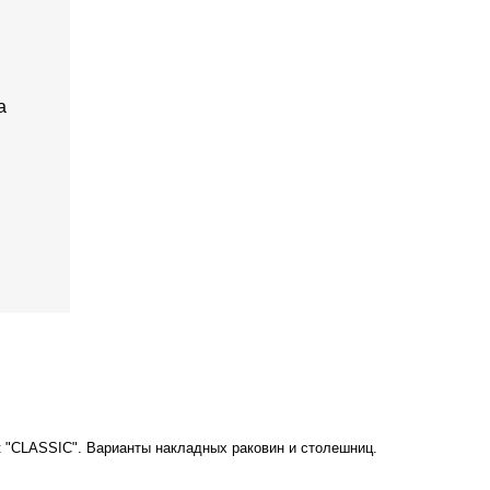
а
 "CLASSIC". В
арианты накладных раковин
и столешниц.