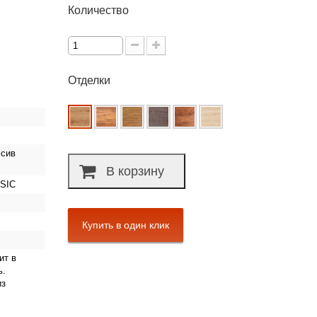
Количество
Отделки
ссив
В корзину
SIC
ит в
ь.
из