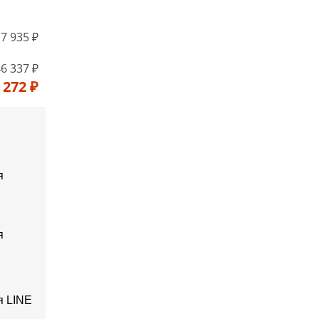
7 935 ₽
6 337 ₽
 272 ₽
я
я
я LINE