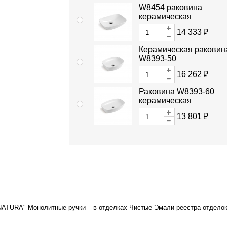
W8454 раковина
керамическая
14 333 ₽
Керамическая раковин
W8393-50
16 262 ₽
Раковина W8393-60
керамическая
13 801 ₽
NATURA" Монолитные ручки – в отделках Чистые Эмали реестра отделок