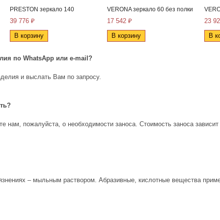
PRESTON зеркало 140
VERONA зеркало 60 без полки
VERO
39 776 ₽
17 542 ₽
23 92
В корзину
В корзину
В к
елия по
WhatsApp
или
e
-
mail
?
делия и выслать Вам по запросу.
ить?
е нам, пожалуйста, о необходимости заноса. Стоимость заноса зависит
рязнениях – мыльным раствором. Абразивные, кислотные вещества приме