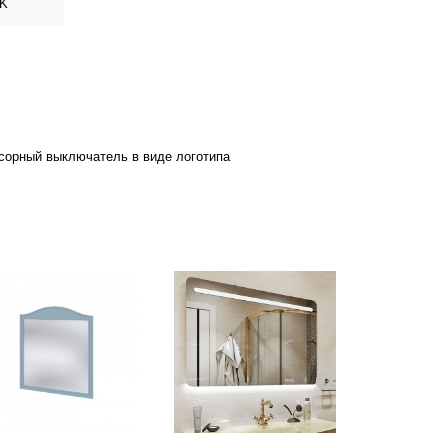
0K
нсорный
выключатель в виде логотипа