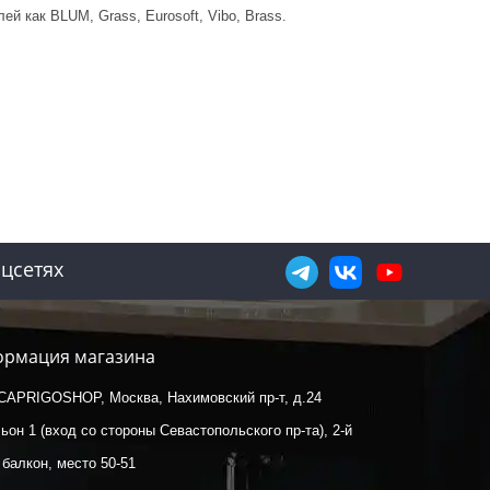
лей как
BLUM, Grass, Eurosoft, Vibo, Brass
.
цсетях
рмация магазина
CAPRIGOSHOP, Москва, Нахимовский пр-т, д.24
ьон 1 (вход со стороны Севастопольского пр-та), 2-й
 балкон, место 50-51