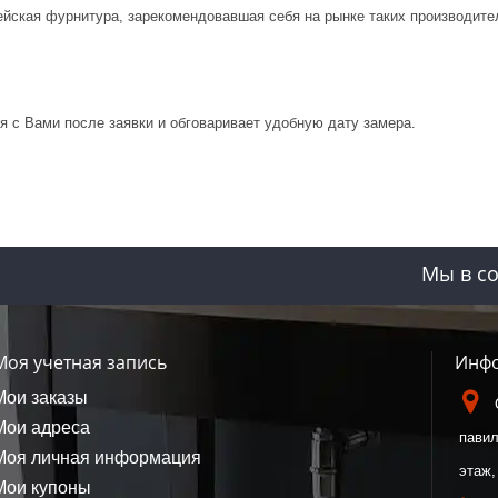
ейская фурнитура, зарекомендовавшая себя на рынке таких производите
 с Вами после заявки и обговаривает удобную дату замера.
Мы в со
Моя учетная запись
Инфо
Мои заказы
Мои адреса
павил
Моя личная информация
этаж,
Мои купоны