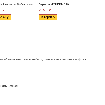
NA зеркало 90 без полки
Зеркало MODERN 120
Зеркало MOD
1 ₽
25 502 ₽
20 415 ₽
орзину
В корзину
В корзину
 от объёма заносимой мебели, этажности и наличия лифта в
нять нельзя.