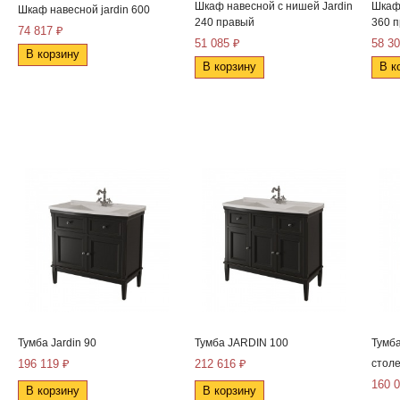
Шкаф навесной с нишей Jardin
Шкаф 
Шкаф навесной jardin 600
240 правый
360 
74 817 ₽
51 085 ₽
58 30
В корзину
В корзину
В к
Тумба Jardin 90
Тумба JARDIN 100
Тумба
196 119 ₽
212 616 ₽
стол
160 
В корзину
В корзину