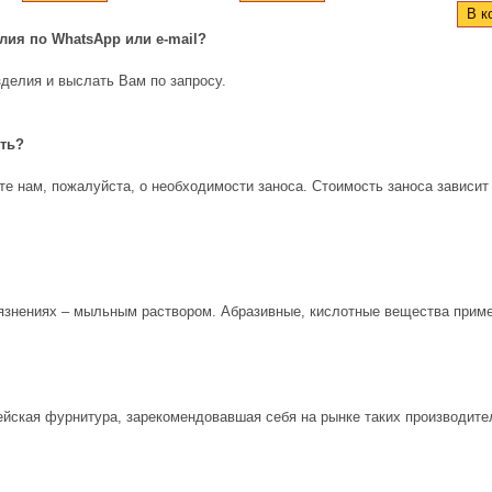
В к
елия по
WhatsApp
или
e
-
mail
?
делия и выслать Вам по запросу.
ить?
е нам, пожалуйста, о необходимости заноса. Стоимость заноса зависит
рязнениях – мыльным раствором. Абразивные, кислотные вещества приме
ейская фурнитура, зарекомендовавшая себя на рынке таких производите