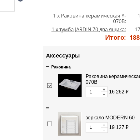
1 x Раковина керамическая Y-
1
070В:
1 x тумба JARDIN 70 два ящика:
17
Итого:
188
Аксессуары
Раковина
Раковина керамическая
070В
16 262 ₽
зеркало MODERN 60
19 127 ₽