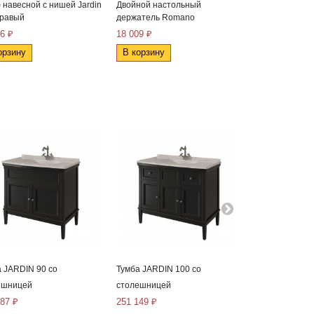
навесной с нишей Jardin
Двойной настольный
Комод JARDIN
правый
держатель Romano
139 913 ₽
6 ₽
18 009 ₽
В корзину
орзину
В корзину
 JARDIN 90 со
Тумба JARDIN 100 со
Тумба JARDIN 
ешницей
столешницей
столешницей
087 ₽
251 149 ₽
264 653 ₽