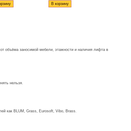
орзину
В корзину
В корзину
 от объёма заносимой мебели, этажности и наличия лифта в
нять нельзя.
лей как
BLUM, Grass, Eurosoft, Vibo, Brass
.