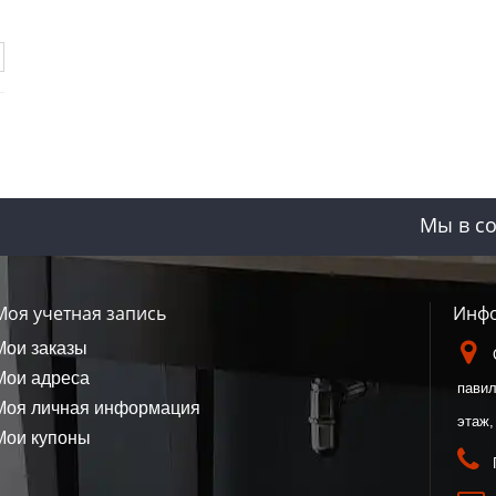
Мы в со
Моя учетная запись
Инфо
Мои заказы
Мои адреса
павил
Моя личная информация
этаж,
Мои купоны