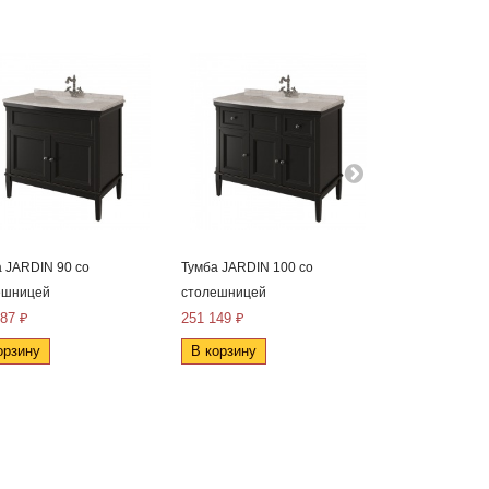
 JARDIN 90 со
Тумба JARDIN 100 со
Тумба JARDIN 
ешницей
столешницей
столешницей
087 ₽
251 149 ₽
264 653 ₽
орзину
В корзину
В корзину