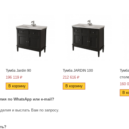
Тумба Jardin 90
Тумба JARDIN 100
Тумба
196 119 ₽
212 616 ₽
стол
160 
В корзину
В корзину
В к
елия по
WhatsApp
или
e
-
mail
?
делия и выслать Вам по запросу.
ить?