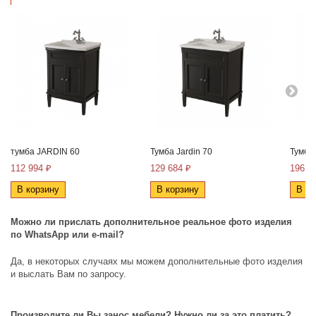
тумба JARDIN 60
Тумба Jardin 70
Тумба 
112 994 ₽
129 684 ₽
196 1
В корзину
В корзину
В ко
Можно ли прислать дополнительное реальное фото изделия
по
WhatsApp
или
e
-
mail
?
Да, в некоторых случаях мы можем дополнительные фото изделия
и выслать Вам по запросу.
Производите ли Вы занос мебели? Нужно ли за это платить?