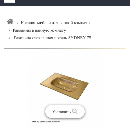
HOME
+
Каталог мебели для ванной комнаты
ЗАКАЗАТЬ РАСЧЕТ КУХНИ CAPRIGO
Раковины в ванную комнату
+
ИНТЕРЬЕРНАЯ МЕБЕЛЬ
Раковина стеклянная поталь SYDNEY 75
+
КАТАЛОГ МЕБЕЛИ ДЛЯ ВАННОЙ КОМНАТЫ
+
САНТЕХНИКА
ДОСТАВКА И ВОЗВРАТ
КОНТАКТЫ
+
РАСПРОДАЖА
Увеличить