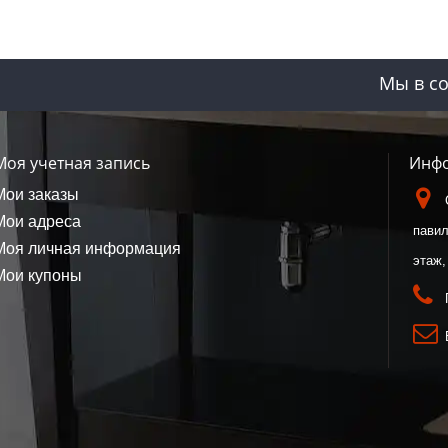
Мы в со
Моя учетная запись
Инфо
Мои заказы
Мои адреса
павил
Моя личная информация
этаж,
Мои купоны