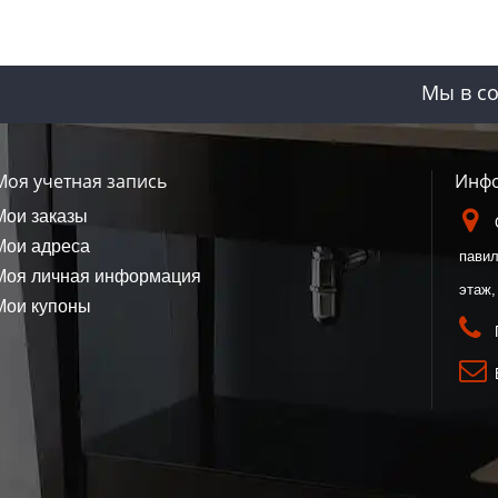
Мы в со
Моя учетная запись
Инфо
Мои заказы
Мои адреса
павил
Моя личная информация
этаж,
Мои купоны