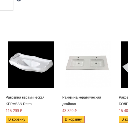
Раковина керамическая
Раковина керамическая
Рако
KERASAN Retro...
двойная
БОЛЕ
115 299 ₽
43 329 ₽
15 40
В корзину
В корзину
В к