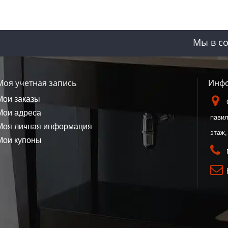
Мы в со
Моя учетная запись
Инфо
Мои заказы
Мои адреса
павил
Моя личная информация
этаж,
Мои купоны