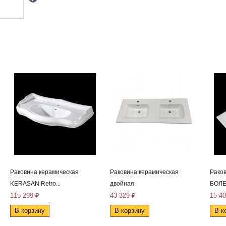
Раковина керамическая
Раковина керамическая
Рако
KERASAN Retro...
двойная
БОЛЕ
115 299 ₽
43 329 ₽
15 40
В корзину
В корзину
В к